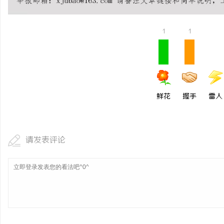
贝净 AC 国际医疗实验
全解析
1
1
讯
鲜花
握手
雷人
网
请发表评论