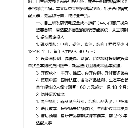
路：自主研发整套前装电控系统，或是采购成熟模块化套
最终踩坑亏损。本文以中立财务测算视角，拆分两种模式全
配人群，无品牌导向，纯行业干货。
一、自主研发前装电控全成本拆解（中小门窗厂视角
想要自研一套适配多窗型的前装智能系统，从立项到量
门
1. 硬性固定投入
1. 研发团队：电机、硬件、软件、结构工程师至少 4 
12-18 个月，首年人力投入 40 万 +；
2. 设备与检测：高低温、盐雾、防水等环境测试设备采
单次全套测试费用数千，新品迭代检测成本逐年累加；
3. 开模成本：平开、推拉、内开内倒、升降窗多品类
4. 资质申报：国标认证、各类产品检测、生态平台接
首年硬性投入保守测算：60 万元起步，且 18 个月
资
2. 隐性沉没成本
1. 试产损耗：新品量产前期，结构匹配失误、电控和型
2. 迭代成本：居家场景持续优化，生态协议年年更
3. 售后预埋：自研产品前期故障率偏高，前 2-3 
适配人群