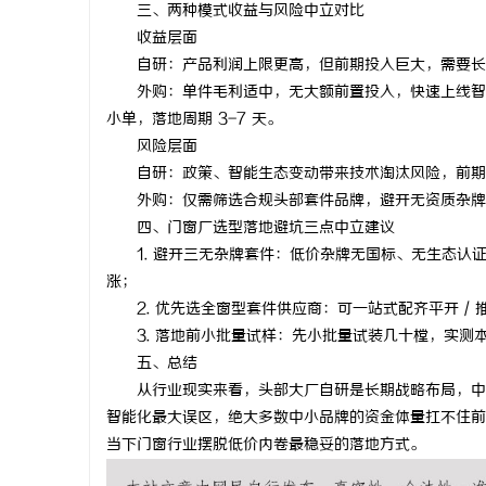
三、两种模式收益与风险中立对比
收益层面
自研：产品利润上限更高，但前期投入巨大，需要长期
外购：单件毛利适中，无大额前置投入，快速上线智能
小单，落地周期 3-7 天。
风险层面
自研：政策、智能生态变动带来技术淘汰风险，前期
外购：仅需筛选合规头部套件品牌，避开无资质杂牌即
四、门窗厂选型落地避坑三点中立建议
1. 避开三无杂牌套件：低价杂牌无国标、无生态认
涨；
2. 优先选全窗型套件供应商：可一站式配齐平开 / 推
3. 落地前小批量试样：先小批量试装几十樘，实测本
五、总结
从行业现实来看，头部大厂自研是长期战略布局，中小
智能化最大误区，绝大多数中小品牌的资金体量扛不住前
当下门窗行业摆脱低价内卷最稳妥的落地方式。