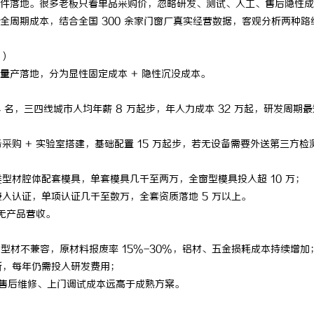
件落地。很多老板只看单品采购价，忽略研发、测试、人工、售后隐性成
周期成本，结合全国 300 余家门窗厂真实经营数据，客观分析两种路
）
产落地，分为显性固定成本 + 隐性沉没成本。
名，三四线城市人均年薪 8 万起步，年人力成本 32 万起，研发周期最
购 + 实验室搭建，基础配置 15 万起步，若无设备需要外送第三方检
型材腔体配套模具，单套模具几千至两万，全窗型模具投入超 10 万；
入认证，单项认证几千至数万，全套资质落地 5 万以上。
无产品营收。
材不兼容，原材料报废率 15%-30%，铝材、五金损耗成本持续增加
新，每年仍需投入研发费用；
年售后维修、上门调试成本远高于成熟方案。