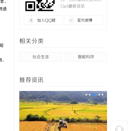
本，
Get最新资讯
线适
加入QQ群
官方微博
相关分类
短
社会生活
智能科技
测，
推荐资讯
；