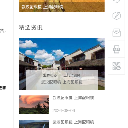
制造解决
武汉配眼镜 上海配眼镜
深度解析蚂
与优势
精选资讯
货，
业界动态
|
三门资讯网
武汉配眼镜 上海配眼镜
低售
武汉配眼镜 上海配眼镜
2026-08-06
武汉配眼镜 上海配眼镜