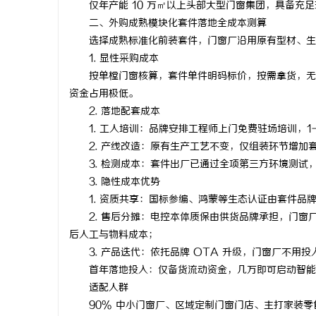
仅年产能 10 万㎡以上头部大型门窗集团，具备充足
武汉配眼镜
二、外购成熟模块化套件落地全成本测算
选择成熟标准化前装套件，门窗厂沿用原有型材、生产
讯
1. 显性采购成本
按单樘门窗核算，套件单件明码标价，按需拿货，无模
资金占用极低。
2. 落地配套成本
1. 工人培训：品牌安排工程师上门免费驻场培训，1-
2. 产线改造：原有生产工艺不变，仅组装环节增加
3. 检测成本：套件出厂已通过全项第三方环境测试
3. 隐性成本优势
网
1. 资质共享：国标参编、鸿蒙等生态认证由套件品
2. 售后分摊：电控本体质保由供货品牌承担，门窗厂
后人工与物料成本；
3. 产品迭代：依托品牌 OTA 升级，门窗厂不用
首年落地投入：仅备货流动资金，几万即可启动智能
适配人群
90% 中小门窗厂、区域定制门窗门店、主打家装零