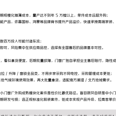
规模化摊薄成本，量产达不到年 5 万樘以上，单件成本远超外购；
产品，依靠国标、鸿蒙等品牌背书提升产品溢价，快速承接高端家装、
数百万投入可能付诸东流；
可，风险集中在供应商品控，选择有全国售后的品牌基本可控。
证，看似拿货便宜，后期批量故障，门窗厂独自承担业主售后赔付，隐性
拉 / 升降 / 窗锁全品类，不用多家采购不同电控，采购管理成本更低；
地气候环境使用效果，再大批量拿货，适配南方潮湿 / 北方地域需求。
门窗厂外购成熟模块化套件是性价比最优路径。盲目跟风自研是中小门
期研发亏损；选正规标准化前装套件，低成本实现产品升级、拉高客单价