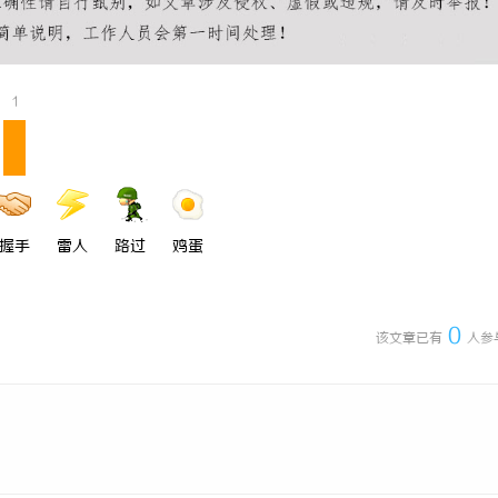
1
握手
雷人
路过
鸡蛋
0
该文章已有
人参