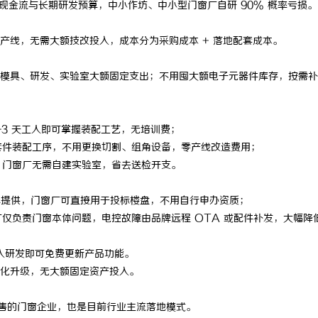
现金流与长期研发预算，中小作坊、中小型门窗厂自研 90% 概率亏损。
 上海配眼镜
激光焊接系列：高效、精准及环保的
线，无需大额技改投入，成本分为采购成本 + 落地配套成本。
方案
具、研发、实验室大额固定支出；不用囤大额电子元器件库存，按需补
3 天工人即可掌握装配工艺，无培训费；
套件装配工序，不用更换切割、组角设备，零产线改造费用；
，门窗厂无需自建实验室，省去送检开支。
牌提供，门窗厂可直接用于投标楼盘，不用自行申办资质；
仅负责门窗本体问题，电控故障由品牌远程 OTA 或配件补发，大幅降
投入研发即可免费更新产品功能。
化升级，无大额固定资产投入。
售的门窗企业，也是目前行业主流落地模式。