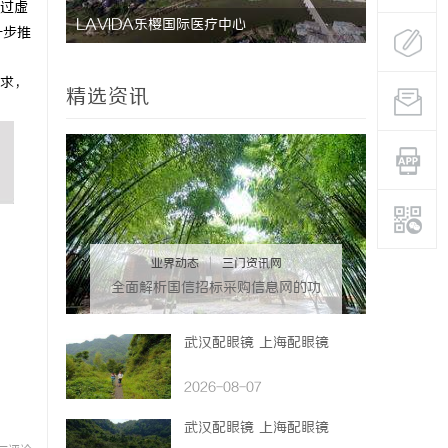
过虚
LAVIDA乐樱国际医疗中心
防坠落水平
一步推
用与应用解
求，
精选资讯
业界动态
|
三门资讯网
全面解析国信招标采购信息网的功
能与优势
武汉配眼镜 上海配眼镜
2026-08-07
武汉配眼镜 上海配眼镜