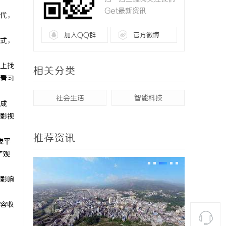
Get最新资讯
代，
加入QQ群
官方微博
式，
上找
相关分类
看习
社会生活
智能科技
成
影视
推荐资讯
线平
了观
影响
容收