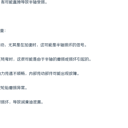
，有可能直接导致半轴受损。
 上海配眼镜
精准监控无死角，紧凑型本安球机赋
理
查：
震动，尤其是在加速时，这可能是半轴损坏的信号。
是在转弯时，这很可能是由于半轴的磨损或损坏引起的。
者动力传递不顺畅，内部传动部件可能出现故障。
成轮胎磨损异常。
封损坏，导致润滑油泄漏。