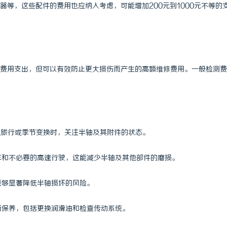
等，这些配件的费用也应纳入考虑，可能增加200元到1000元不等的
费用支出，但可以有效防止更大损伤而产生的高额维修费用。一般检测费
途旅行或季节变换时，关注半轴及其附件的状态。
刹车和不必要的高速行驶，这能减少半轴及其他部件的磨损。
能够显著降低半轴损坏的风险。
面保养，包括更换润滑油和检查传动系统。