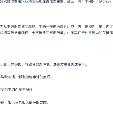
坏的维修费用以及预防措施显得尤为重要。那么，
汽车半轴坏了多少钱
？
力从变速器传递到车轮。半轴一般由两部分组成：内半轴和外半轴。内半
构通常包括半轴杆、十字接头和万向节等。由于其在传动系统中的关键作
料会出现自然磨损，导致其强度降低，最终发生断裂或变形。
当驾驶习惯，都会加速半轴的磨损。
其受力不均而发生损坏。
导致半轴以及其相关部件的故障。