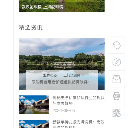
能安全管
武汉配眼镜 上海配眼镜
国际品牌的
境维权中的
精选资讯
业界动态
|
三门资讯网
采购胃癌患者护理虚拟仿真软件：
预算详解+隐形收费排查指南
揭秘天津私家侦探行业的现状
与发展趋势
2026-08-05
新款手持式激光清洗机：高效