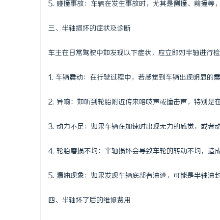
5. 碰撞事故：车辆在发生事故时，尤其是侧撞、前撞等
武汉配眼镜
三、半轴损坏的症状及诊断
讯
车主在日常驾驶中如发现以下症状，应立即对半轴进行检
1. 车辆震动：在行驶过程中，若感觉到车辆出现明显的
2. 异响：如听到轮胎附近传来咯吱声或撞击声，特别
3. 动力不足：如果车辆在加速时出现无力的感觉，或
网
4. 轮胎磨损不均：半轴损坏会导致车轮的转动不均，造
5. 漏油现象：如果发现车辆底部有油迹，可能是半轴油
四、半轴坏了后的维修费用