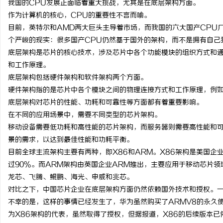
我国的CPU发展正面临着重大挑战，尤其是在底层架构方面。
作为计算机的核心，CPU的重要性不言而喻。
目前，英特尔和AMD两大巨头主导着市场，而我国的六大国产CPU
个严峻的现实：很多国产CPU仍然基于国外的架构，而不是拥有自己
底层架构是芯片的核心技术，涉及芯片中各个功能模块的组织方式和
门
和工作原理。
底层架构包括硬件架构和软件架构两个方面。
硬件架构指的是芯片中各个模块之间的物理连接方式和工作原理，例如
底层架构对芯片的性能、功耗和可靠性等方面都有着重要影响。
在不同的应用场景中，需要不同类型的芯片架构。
移动设备需要低功耗和高性能的芯片架构，而服务器则需要高性能和
景的需求，以达到最佳性能和功耗平衡。
目前全球主流架构主要有两种，即X86和ARM。X86架构是美国
资
过90%。而ARM架构由英国企业ARM推出，主要应用于移动芯片
龙芯、飞腾、鲲鹏、海光、申威和兆芯。
对比之下，中国芯片企业在底层架构方面仍然依赖国外技术和授权。一
不幸的是，这样的事情已经发生了，华为虽然购买了ARMV8的永久
为X86架构的代表，虽然取得了授权，但据报道，X86的后续版本已