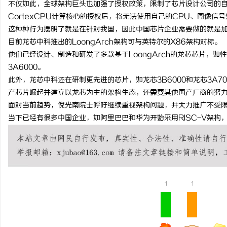
不仅如此，全球架构巨头也加强了授权政策，限制了芯片设计公司的自
武汉配眼镜 上海配眼镜
CortexCPU计算核心的授权后，将无法使用自己的CPU、图像信
这种种行为摆明了就是在针对我国，因此中国芯片企业需要做的就是
讯
目前龙芯中科推出的LoongArch架构可与英特尔的X86架构对标。
他们已经设计、制造和研发了多款基于LoongArch的龙芯芯片，如
3A6000。
此外，龙芯中科还在研制更先进的芯片，如龙芯3B6000和龙芯3A
产芯片崛起并建立以龙芯为主的架构生态，还需要其他国产厂商的努
面对当前趋势，倪光南院士呼吁继续重视架构问题，并大力推广不受限制
当下已经有很多中国企业，如阿里巴巴和华为开始采用RISC-V架构
网
1
1