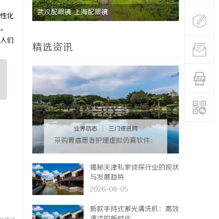
能安全管
武汉配眼镜 上海配眼镜
国际品牌的
性化
。
境维权中的
人们
精选资讯
业界动态
|
三门资讯网
采购胃癌患者护理虚拟仿真软件：
预算详解+隐形收费排查指南
揭秘天津私家侦探行业的现状
与发展趋势
2026-08-05
新款手持式激光清洗机：高效