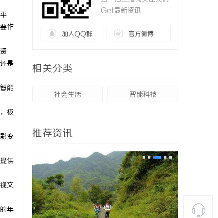
Get最新资讯
平
要作
加入QQ群
官方微博
资
还是
相关分类
智能
社会生活
智能科技
，极
推荐资讯
影变
提供
视文
的年