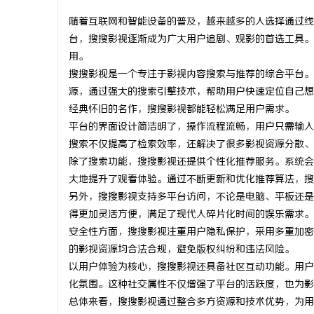
随着互联网和智能设备的普及，越来越多的人选择通过线
台，搜搜影视逐渐成为广大用户追剧、观影的首选工具。
用。
搜搜影视是一个专注于影视内容搜索与推荐的综合平台。
门
源，通过强大的搜索引擎技术，帮助用户快速定位自己想
经典怀旧的名作，搜搜影视都能轻松满足用户需求。
平台的界面设计简洁明了，操作流程流畅，用户只需输入
搜索不仅提高了检索效率，还解决了很多影视资源分散、
除了搜索功能，搜搜影视还提供个性化推荐服务。系统会
大地提升了观看体验。通过不断更新和优化推荐算法，搜
另外，搜搜影视支持多平台访问，不论是电脑、平板还是
得更加灵活方便，满足了现代人碎片化时间的娱乐需求。
资
安全性方面，搜搜影视注重用户隐私保护，采用多重加密
的影视资源均合法合规，避免版权纠纷和违法风险。
以用户体验为核心，搜搜影视还具备社区互动功能。用户
化氛围。这种社交属性不仅增强了平台的活跃度，也为影
总体来看，搜搜影视通过整合多方资源和技术优势，为用